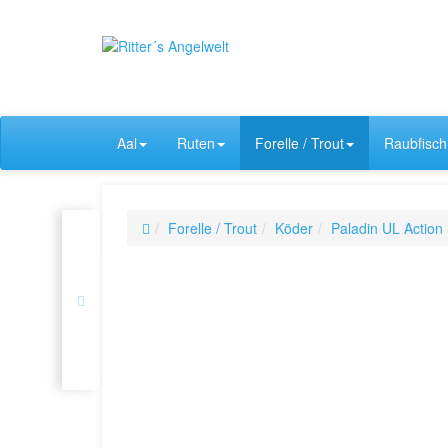
Aal
Ruten
Forelle / Trout
Raubfisch
Forelle / Trout
Köder
Paladin UL Action 