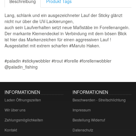
Beschreibung
Produkt Tags
Lang, schlank und ein ausgezeichneter Lauf der Sticky glänzt
nicht nur über die UV-Lackierungen,
auch sein Laufverhalten setzt neue Maßstäbe im Forellenangeln.
Der markante Kiemendeckel in Verbindung mit dem bösen Blick
ist hier das Markenzeichen für einen aggressiven Lauf !
Ausgestattet mit extrem scharfen #Maruto Haken.
#paladin #stickywobbler #trout #forelle #forellenwobbler
@paladin_fishing
INFORMATIONEN
INFORMATIONEN
Laden Öffnungszeiten
Beschwerden - Streitschlichtung
Wir über uns
Impressum
Zahlungsmöglichkeiten
Bestellung Widerruf
Kontakt
Datenschutz