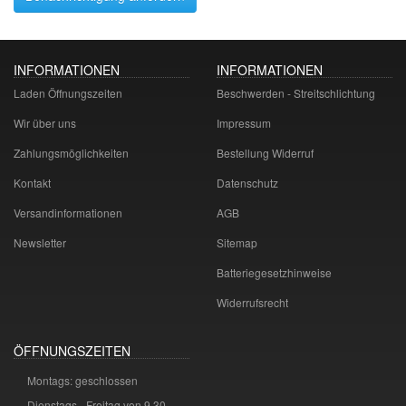
INFORMATIONEN
INFORMATIONEN
Laden Öffnungszeiten
Beschwerden - Streitschlichtung
Wir über uns
Impressum
Zahlungsmöglichkeiten
Bestellung Widerruf
Kontakt
Datenschutz
Versandinformationen
AGB
Newsletter
Sitemap
Batteriegesetzhinweise
Widerrufsrecht
ÖFFNUNGSZEITEN
Montags: geschlossen
Dienstags - Freitag von 9.30 --