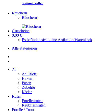
Stationärrollen
Räuchern
Räuchern
Gutscheine
0,00 €
Es befinden sich keine Artikel im Warenkorb
Alle Kategorien
Aal
Aal Bleie
Haken
Posen
Zubehör
Köder
Ruten
Forellenruten
Raubfischruten
Forelle / Trout