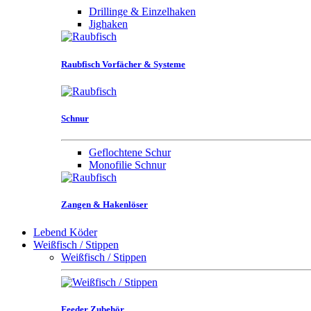
Drillinge & Einzelhaken
Jighaken
Raubfisch Vorfächer & Systeme
Schnur
Geflochtene Schur
Monofilie Schnur
Zangen & Hakenlöser
Lebend Köder
Weißfisch / Stippen
Weißfisch / Stippen
Feeder Zubehör