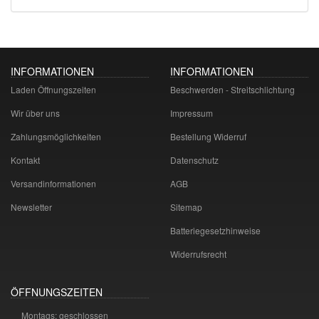
INFORMATIONEN
INFORMATIONEN
Laden Öffnungszeiten
Beschwerden - Streitschlichtung
Wir über uns
Impressum
Zahlungsmöglichkeiten
Bestellung Widerruf
Kontakt
Datenschutz
Versandinformationen
AGB
Newsletter
Sitemap
Batteriegesetzhinweise
Widerrufsrecht
ÖFFNUNGSZEITEN
Montags: geschlossen