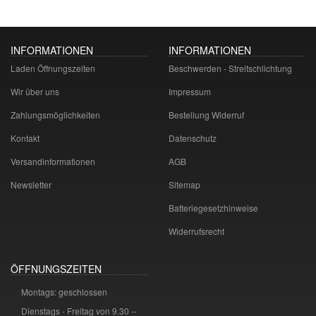
INFORMATIONEN
INFORMATIONEN
Laden Öffnungszeiten
Beschwerden - Streitschlichtung
Wir über uns
Impressum
Zahlungsmöglichkeiten
Bestellung Widerruf
Kontakt
Datenschutz
Versandinformationen
AGB
Newsletter
Sitemap
Batteriegesetzhinweise
Widerrufsrecht
ÖFFNUNGSZEITEN
Montags: geschlossen
Dienstags - Freitag von 9.30 --