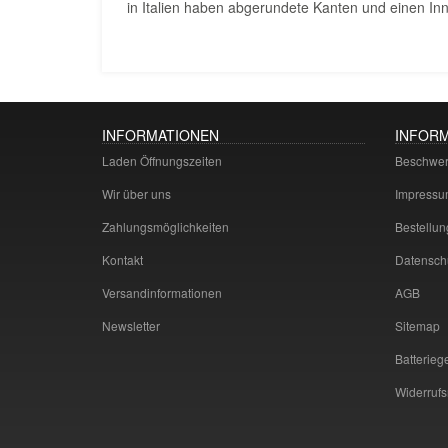
in Italien haben abgerundete Kanten und einen I
INFORMATIONEN
INFOR
Laden Öffnungszeiten
Beschwerd
Wir über uns
Impressu
Zahlungsmöglichkeiten
Bestellun
Kontakt
Datensch
Versandinformationen
AGB
Newsletter
Sitemap
Batterieg
Widerrufs