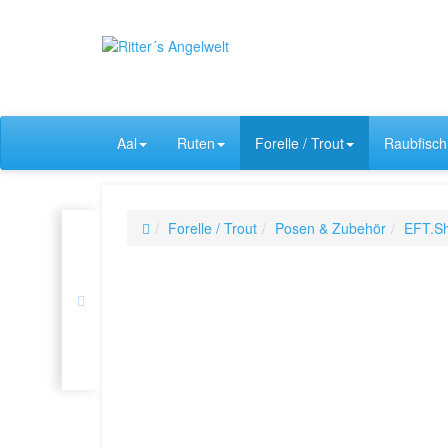
Aal
Ruten
Forelle / Trout
Raubfisch
Forelle / Trout
Posen & Zubehör
EFT.Sh