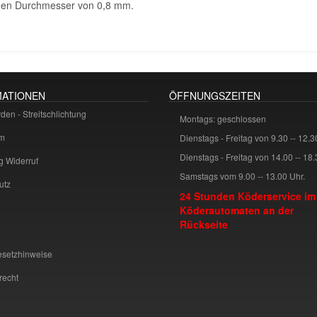
nnen Durchmesser von 0,8 mm.
MATIONEN
ÖFFNUNGSZEITEN
en - Streitschlichtung
Montags: geschlossen
m
Dienstags - Freitag von 9.30 -- 12.
Dienstags - Freitag von 14.00 -- 18
g Widerruf
Samstags vom 9.00 -- 13.00 Uhr.
utz
24 Stunden Köderservice im
Köderautomaten an der
Rückseite
esetzhinweise
recht