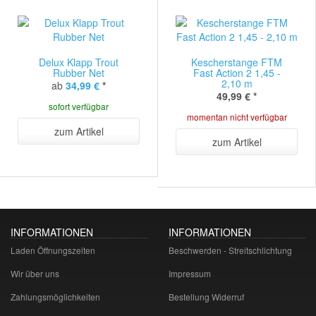
Delux Klapp Trout
Kescherstange FTM
Rubber Net
Fast Action 2 1,45 -
2,10 m
ab
34,99 €
*
49,99 €
*
sofort verfügbar
momentan nicht verfügbar
zum Artikel
zum Artikel
INFORMATIONEN
INFORMATIONEN
Laden Öffnungszeiten
Beschwerden - Streitschlichtung
Wir über uns
Impressum
Zahlungsmöglichkeiten
Bestellung Widerruf