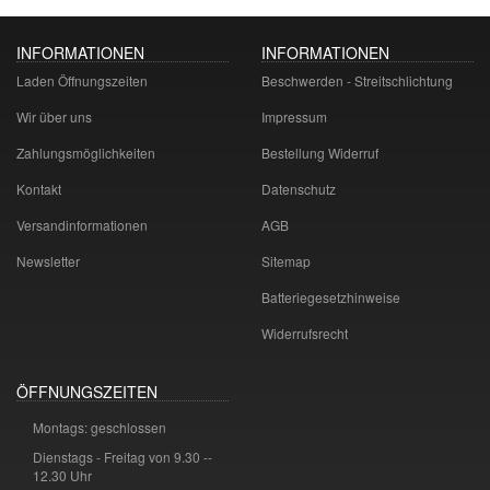
INFORMATIONEN
INFORMATIONEN
Laden Öffnungszeiten
Beschwerden - Streitschlichtung
Wir über uns
Impressum
Zahlungsmöglichkeiten
Bestellung Widerruf
Kontakt
Datenschutz
Versandinformationen
AGB
Newsletter
Sitemap
Batteriegesetzhinweise
Widerrufsrecht
ÖFFNUNGSZEITEN
Montags: geschlossen
Dienstags - Freitag von 9.30 --
12.30 Uhr