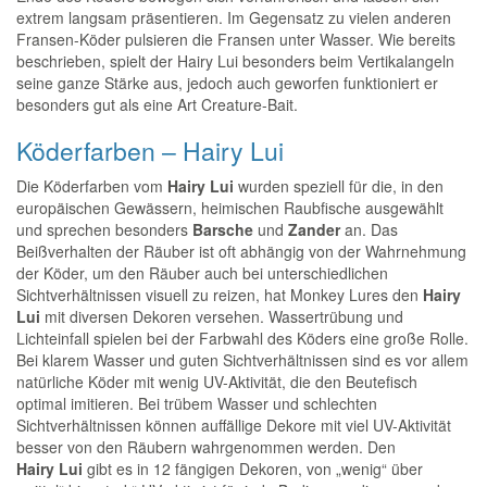
extrem langsam präsentieren. Im Gegensatz zu vielen anderen
Fransen-Köder pulsieren die Fransen unter Wasser. Wie bereits
beschrieben, spielt der Hairy Lui besonders beim Vertikalangeln
seine ganze Stärke aus, jedoch auch geworfen funktioniert er
besonders gut als eine Art Creature-Bait.
Köderfarben – Hairy Lui
Die Köderfarben vom
Hairy Lui
wurden speziell für die, in den
europäischen Gewässern, heimischen Raubfische ausgewählt
und sprechen besonders
Barsche
und
Zander
an. Das
Beißverhalten der Räuber ist oft abhängig von der Wahrnehmung
der Köder, um den Räuber auch bei unterschiedlichen
Sichtverhältnissen visuell zu reizen, hat Monkey Lures den
Hairy
Lui
mit diversen Dekoren versehen. Wassertrübung und
Lichteinfall spielen bei der Farbwahl des Köders eine große Rolle.
Bei klarem Wasser und guten Sichtverhältnissen sind es vor allem
natürliche Köder mit wenig UV-Aktivität, die den Beutefisch
optimal imitieren. Bei trübem Wasser und schlechten
Sichtverhältnissen können auffällige Dekore mit viel UV-Aktivität
besser von den Räubern wahrgenommen werden. Den
Hairy
Lui
gibt es in 12 fängigen Dekoren, von „wenig“ über