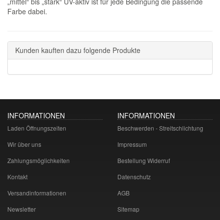
„mittel“ bis „stark“ UV-aktiv ist für jede Bedingung die passende
Farbe dabei.
Kunden kauften dazu folgende Produkte
INFORMATIONEN
INFORMATIONEN
Laden Öffnungszeiten
Beschwerden - Streitschlichtung
Wir über uns
Impressum
Zahlungsmöglichkeiten
Bestellung Widerruf
Kontakt
Datenschutz
Versandinformationen
AGB
Newsletter
Sitemap