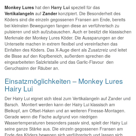
Monkey Lures
hat den
Harry Lui
speziell für das
Vertikalangeln
auf
Zander
konzipiert. Die Besonderheit des
Köders sind die einzeln gegossenen Fransen am Ende, bereits
bei kleinsten Bewegungen fangen diese an verführerisch zu
pulsieren und sich aufzubauschen. Auch er besitzt die klassischen
Merkmale der Monkey Lures Köder. Die Aussparungen an der
Unterseite machen in extrem flexibel und vereinfachen das
Einfalten des Köders. Das X-Auge dient als Zusatzreiz und leitet
die Bisse auf den Kopfbereich, außerdem sprechen die
eingearbeiteten Salzkristalle und das Garlic-Flavour den
Geruchssinn der Räuber an.
Einsatzmöglichkeiten – Monkey Lures
Hairy Lui
Der Hairy Lui eignet sich ideal zum Vertikalangeln auf Zander und
Barsch. Montiert werden kann der Hairy Lui klassisch am
Bleikopf, am Offset-Haken und an weiteren Finesse-Montagen.
Gerade wenn die Fische aufgrund von niedrigen
Wassertemperaturen besonders passiv sind, spielt der Hairy Lui
seine ganze Stärke aus. Die einzeln gegossenen Fransen am
Ende des Köders bewegen sich verführerisch und lassen sich