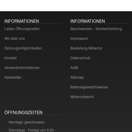
INFORMATIONEN
INFORMATIONEN
Laden Öffnungszeiten
Beschwerden - Streitschlichtung
Wir über uns
Impressum
Zahlungsmöglichkeiten
Bestellung Widerruf
Kontakt
Datenschutz
Versandinformationen
AGB
Newsletter
Sitemap
Batteriegesetzhinweise
Widerrufsrecht
ÖFFNUNGSZEITEN
Montags: geschlossen
Dienstags - Freitag von 9.30 --