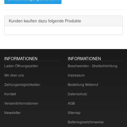
Kunden kauften dazu folgende Produkte
INFORMATIONEN
INFORMATIONEN
Laden Öffnungszeiten
Beschwerden - Streitschlichtung
Wir über uns
Impressum
Zahlungsmöglichkeiten
Bestellung Widerruf
Kontakt
Datenschutz
Versandinformationen
AGB
Newsletter
Sitemap
Batteriegesetzhinweise