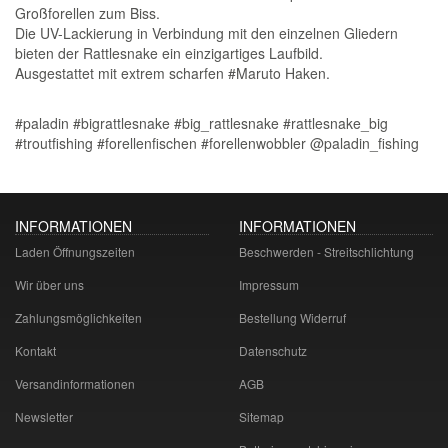
Großforellen zum Biss.
Die UV-Lackierung in Verbindung mit den einzelnen Gliedern
bieten der Rattlesnake ein einzigartiges Laufbild.
Ausgestattet mit extrem scharfen #Maruto Haken.
#paladin #bigrattlesnake #big_rattlesnake #rattlesnake_big
#troutfishing #forellenfischen #forellenwobbler @paladin_fishing
INFORMATIONEN
INFORMATIONEN
Laden Öffnungszeiten
Beschwerden - Streitschlichtung
Wir über uns
Impressum
Zahlungsmöglichkeiten
Bestellung Widerruf
Kontakt
Datenschutz
Versandinformationen
AGB
Newsletter
Sitemap