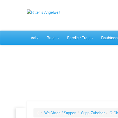
Aal
Ruten
Forelle / Trout
Raubfisch
Weißfisch / Stippen
Stipp Zubehör
Q.Ch