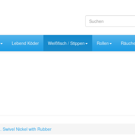
Lebend Köder
Weißfisch / Stippen
Rollen
Räuche
. Swivel Nickel with Rubber