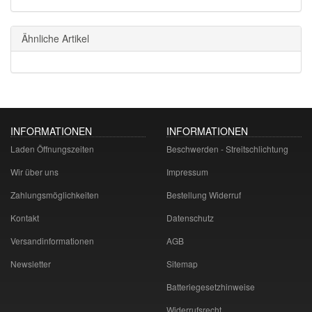
Ähnliche Artikel
INFORMATIONEN
INFORMATIONEN
Laden Öffnungszeiten
Beschwerden - Streitschlichtung
Wir über uns
Impressum
Zahlungsmöglichkeiten
Bestellung Widerruf
Kontakt
Datenschutz
Versandinformationen
AGB
Newsletter
Sitemap
Batteriegesetzhinweise
Widerrufsrecht