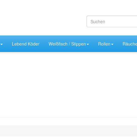
Lebend Köder
Weißfisch / Stippen
Rollen
Räuche