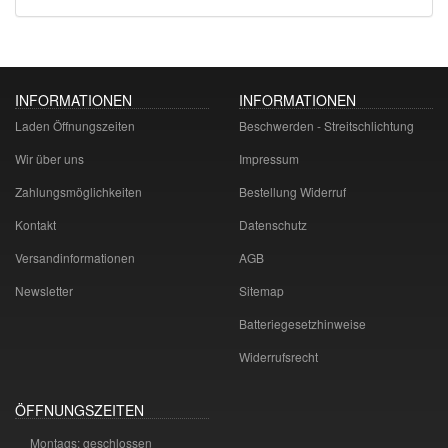
INFORMATIONEN
INFORMATIONEN
Laden Öffnungszeiten
Beschwerden - Streitschlichtung
Wir über uns
Impressum
Zahlungsmöglichkeiten
Bestellung Widerruf
Kontakt
Datenschutz
Versandinformationen
AGB
Newsletter
Sitemap
Batteriegesetzhinweise
Widerrufsrecht
ÖFFNUNGSZEITEN
Montags: geschlossen