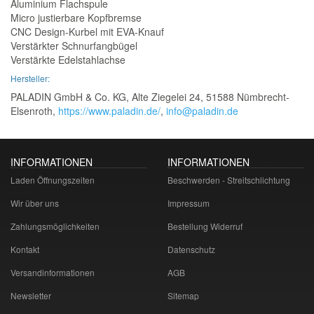
Aluminium Flachspule
Micro justierbare Kopfbremse
CNC Design-Kurbel mit EVA-Knauf
Verstärkter Schnurfangbügel
Verstärkte Edelstahlachse
Hersteller:
PALADIN GmbH & Co. KG, Alte Ziegelei 24, 51588 Nümbrecht-
Elsenroth,
https://www.paladin.de/
,
info@paladin.de
INFORMATIONEN
INFORMATIONEN
Laden Öffnungszeiten
Beschwerden - Streitschlichtung
Wir über uns
Impressum
Zahlungsmöglichkeiten
Bestellung Widerruf
Kontakt
Datenschutz
Versandinformationen
AGB
Newsletter
Sitemap