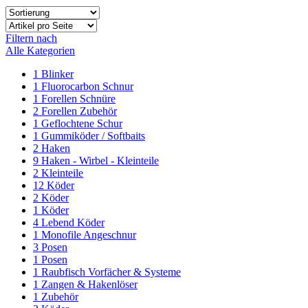
Filtern nach
Alle Kategorien
1
Blinker
1
Fluorocarbon Schnur
1
Forellen Schnüre
2
Forellen Zubehör
1
Geflochtene Schur
1
Gummiköder / Softbaits
2
Haken
9
Haken - Wirbel - Kleinteile
2
Kleinteile
12
Köder
2
Köder
1
Köder
4
Lebend Köder
1
Monofile Angeschnur
3
Posen
1
Posen
1
Raubfisch Vorfächer & Systeme
1
Zangen & Hakenlöser
1
Zubehör