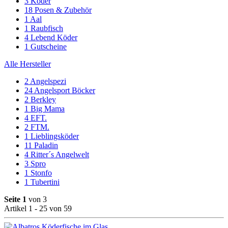
3
Köder
18
Posen & Zubehör
1
Aal
1
Raubfisch
4
Lebend Köder
1
Gutscheine
Alle Hersteller
2
Angelspezi
24
Angelsport Böcker
2
Berkley
1
Big Mama
4
EFT.
2
FTM.
1
Lieblingsköder
11
Paladin
4
Ritter´s Angelwelt
3
Spro
1
Stonfo
1
Tubertini
Seite 1
von 3
Artikel 1 - 25 von 59