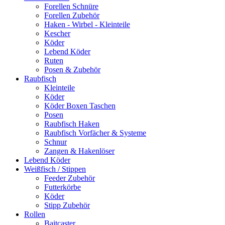
Forellen Schnüre
Forellen Zubehör
Haken - Wirbel - Kleinteile
Kescher
Köder
Lebend Köder
Ruten
Posen & Zubehör
Raubfisch
Kleinteile
Köder
Köder Boxen Taschen
Posen
Raubfisch Haken
Raubfisch Vorfächer & Systeme
Schnur
Zangen & Hakenlöser
Lebend Köder
Weißfisch / Stippen
Feeder Zubehör
Futterkörbe
Köder
Stipp Zubehör
Rollen
Baitcaster